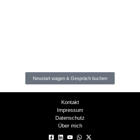
zu wachsen.
Gemeinsam verwandeln wir Unsicherheit in
Handlungsstärke.
Du lernst, alte Muster zu sprengen und neue Wege mutig
zu gehen - egal ob im Job, als Selbständiger oder Privat.
Hier findest du Struktur, ehrliches Feedback und
Rückenwind für den Sprung in dein nächstes Level.
Bereit für deine Veränderung? Lass uns deinen nächsten
Schritt gemeinsam gehen.
Neustart wagen & Gespräch buchen
Kontakt
Impressum
Datenschutz
Über mich